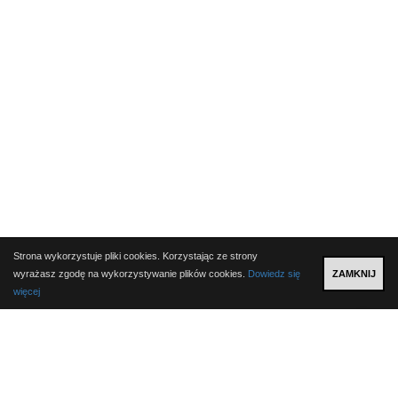
Strona wykorzystuje pliki cookies. Korzystając ze strony
wyrażasz zgodę na wykorzystywanie plików cookies.
Dowiedz się
ZAMKNIJ
więcej
Aktualności